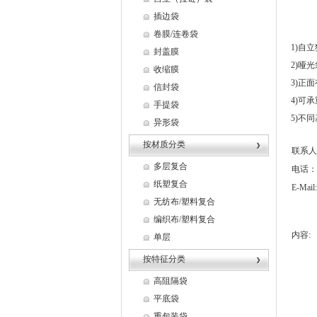
插边袋
卷膜/连卷袋
1)
封盖膜
2)哑
收缩膜
3
信封袋
4)
手提袋
5)不
异形袋
按材质分类
联系人
多层复合
电话：
纸塑复合
E-Mail:
无纺布/塑料复合
编织布/塑料复合
内容:
单层
按特征分类
高阻隔袋
平底袋
重包装袋