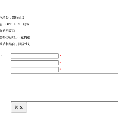
自立狗粮袋，四边封袋
光袋，OPP/PET/PE 结构
)正面有透明窗口
可承重800克到2.5千克狗粮
同基质相结合，阻隔性好
：
*
*
*