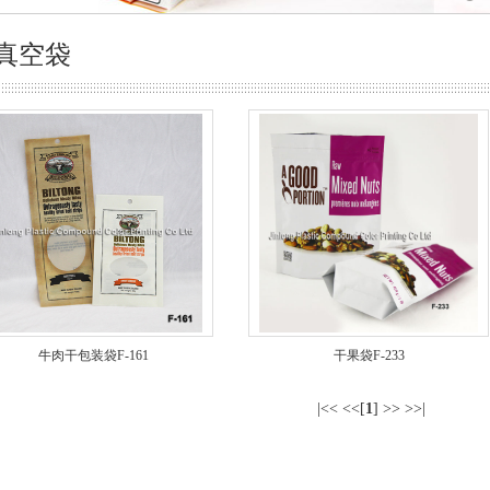
真空袋
牛肉干包装袋F-161
干果袋F-233
|<< <<[
1
] >> >>|