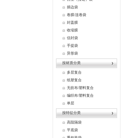
插边袋
卷膜/连卷袋
封盖膜
收缩膜
信封袋
手提袋
异形袋
按材质分类
多层复合
纸塑复合
无纺布/塑料复合
编织布/塑料复合
单层
按特征分类
高阻隔袋
平底袋
重包装袋